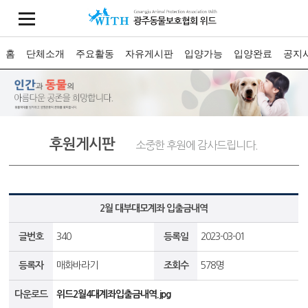
홈
단체소개
주요활동
자유게시판
입양가능
입양완료
공지
후원게시판
소중한 후원에 감사드립니다.
2월 대부대모계좌 입출금내역
글번호
340
등록일
2023-03-01
등록자
매화바라기
조회수
578명
다운로드
위드2월4대계좌입출금내역.jpg