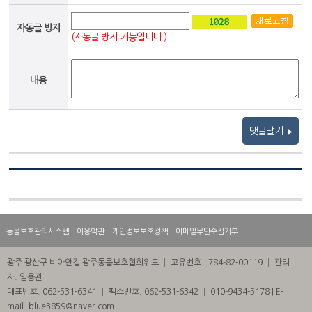
자동글 방지
(자동글 방지 기능입니다.)
내용
댓글달기
동물보호관리시스템
이용약관
개인정보보호정책
이메일무단수집거부
광주 광산구 비아안길 광주동물보호협회위드 │ 고유번호 . 784-82-00119 │ 관리
자. 임용관
대표번호. 062-531-6341 │ 팩스번호. 062-531-6342 │ 010-9434-5178 | E-
mail. blue3859@naver.com