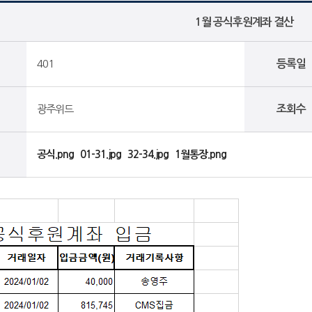
1월 공식후원계좌 결산
401
등록일
광주위드
조회수
공식.png
01-31.jpg
32-34.jpg
1월통장.png