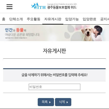
홈
단체소개
주요활동
자유게시판
입양가능
입양완료
공지
자유게시판
글을 삭제하기 위해서는 비밀번호를 입력해 주세요!
목록
삭제