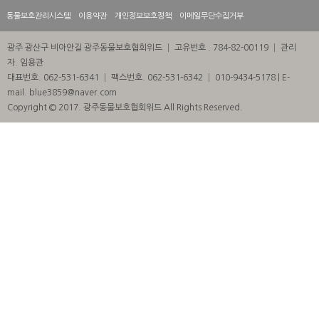
동물보호관리시스템
이용약관
개인정보보호정책
이메일무단수집거부
광주 광산구 비아안길 광주동물보호협회위드 │ 고유번호 . 784-82-00119 │ 관리
자. 임용관
대표번호. 062-531-6341 │ 팩스번호. 062-531-6342 │ 010-9434-5178 | E-
mail. blue3859@naver.com
Copyright © 2017. 광주동물보호협회위드 All Rights Reserved.