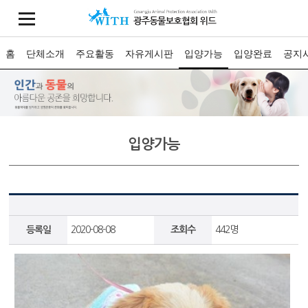
홈
단체소개
주요활동
자유게시판
입양가능
입양완료
공지
입양가능
등록일
2020-08-08
조회수
442명